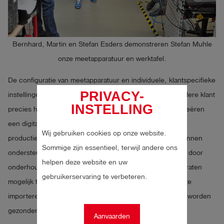
Bernhard, Martin en Stefan Esders demonstreren Stefan Muhle
onze meetapparatuur en werktafel.
De configuratie van meetapparatuur en individuele, klantspecifieke
PRIVACY-
instellingen spelen voor ons een belangrijke rol, zodat iedere klant
INSTELLING
precies het meetapparaat krijgt dat hij nodig heeft. We creëren
een digitale kloon van de meetapparatuur met alle
Wij gebruiken cookies op onze website.
productiegegevens en instellingen om onze klanten te kunnen
Sommige zijn essentieel, terwijl andere ons
ondersteunen bij een latere configuratie van het apparaat door
helpen deze website en uw
onderhoud op afstand en om online updates van de apparaten
gebruikerservaring te verbeteren.
mogelijk te maken en vervolgens nieuwe meetmethoden te
importeren zonder dat het apparaat naar ons toe hoeft te worden
gezonden.
Aanvaarden