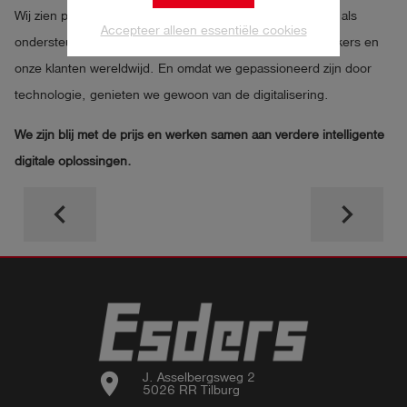
Wij zien procesoptimalisatie door middel van digitalisering als
Accepteer alleen essentiële cookies
ondersteuning in het dagelijks werk, voor onze medewerkers en
onze klanten wereldwijd. En omdat we gepassioneerd zijn door
technologie, genieten we gewoon van de digitalisering.
We zijn blij met de prijs en werken samen aan verdere intelligente
digitale oplossingen.
keyboard_arrow_left
keyboard_arrow_right
location_on
J. Asselbergsweg 2

5026 RR Tilburg