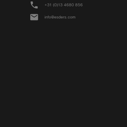
phone
+31 (0)13 4680 856
email
info@esders.com