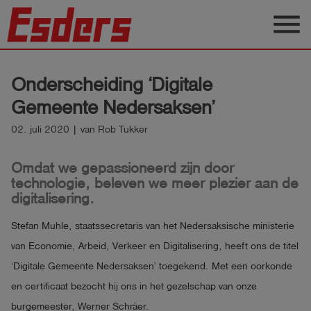
menu
Sectoren
Onderscheiding ‘Digitale
Blog
Gemeente Nedersaksen’
Producten
02. juli 2020 | van Rob Tukker
Support
Omdat we gepassioneerd zijn door
technologie, beleven we meer plezier aan de
Esders
digitalisering.
Contact
Stefan Muhle, staatssecretaris van het Nedersaksische ministerie
van Economie, Arbeid, Verkeer en Digitalisering, heeft ons de titel
Nederlands
‘Digitale Gemeente Nedersaksen’ toegekend. Met een oorkonde
en certificaat bezocht hij ons in het gezelschap van onze
account_circle
Login
burgemeester, Werner Schräer.