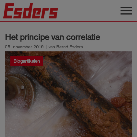
menu
Sectoren
Het principe van correlatie
Blog
05. november 2019 | van Bernd Esders
Producten
Blogartikelen
Support
Esders
Contact
Nederlands
account_circle
Login