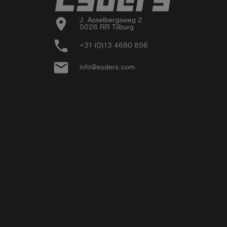
location_on
J. Asselbergsweg 2

5026 RR Tilburg
phone
+31 (0)13 4680 856
email
info@esders.com