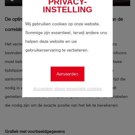
PRIVACY-
INSTELLING
De optimale omstandigheden voor de berekening van de
Wij gebruiken cookies op onze website.
correlator
Sommige zijn essentieel, terwijl andere ons
helpen deze website en uw
Het vermoedelijke lek moet zich tussen de twee microfoons
gebruikerservaring te verbeteren.
bevinden en de lengte van de waterleiding tussen de microfoons
moet bekend zijn. De correlator meet het verschil tussen twee
tijdstippen, de aankomst van het geluid bij sensor 1 en de
Aanvaarden
aankomst van het geluid bij sensor 2. Dit betekent dat de tijd die
nodig is voor het geluid om de microfoon te bereiken wordt
Accepteer alleen essentiële cookies
gemeten. Snelheid en voortplantingstijdverschil zijn de variabelen
die nodig zijn om de exacte positie van het lek te berekenen.
Grafiek met voorbeeldgegevens