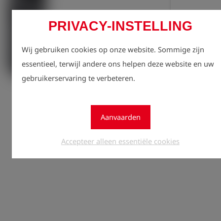
PRIVACY-INSTELLING
Wij gebruiken cookies op onze website. Sommige zijn
essentieel, terwijl andere ons helpen deze website en uw
gebruikerservaring te verbeteren.
Regist
lock
zien.
Aanvaarden
Aantal
1
Accepteer alleen essentiële cookies