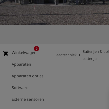
shield
Registratie
0
Batterijen & op
Winkelwagen
shopping_cart
arrow_right
Laadtechniek
batterijen
Apparaten
Apparaten opties
Software
Externe sensoren