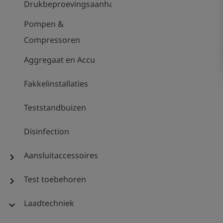
Drukbeproevingsaanhanger
Pompen &
Compressoren
Aggregaat en Accu
Fakkelinstallaties
Teststandbuizen
Disinfection
Aansluitaccessoires
chevron_right
Test toebehoren
chevron_right
Laadtechniek
expand_more