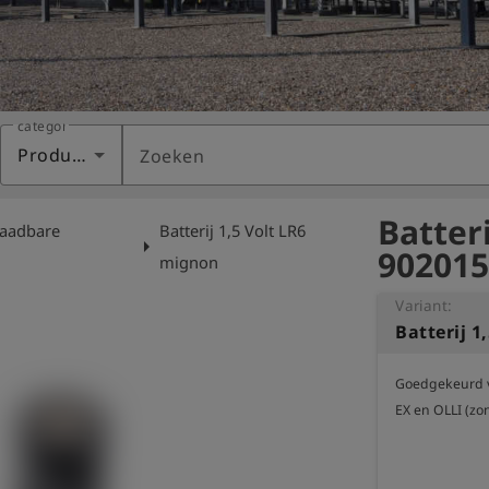
categorie
Producten
Zoeken
Batteri
laadbare
Batterij 1,5 Volt LR6
arrow_right
902015
mignon
Variant:
Batterij 1
Goedgekeurd v
EX en OLLI (zo