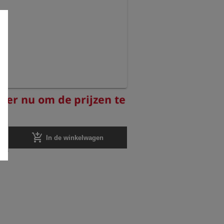
reer nu om de prijzen te
add_shopping_cart
In de winkelwagen