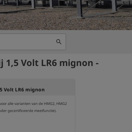
search
j 1,5 Volt LR6 mignon -
,5 Volt LR6 mignon
oor alle varianten van de HMG2, HMG2 
nder gecertificeerde meetfunctie).