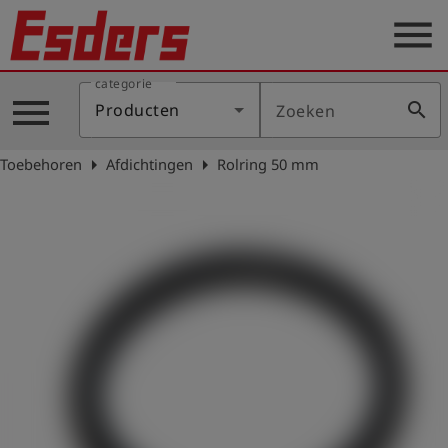
menu
categorie
Sectoren
menu
search
Producten
Zoeken
Blog
arrow_right
arrow_right
Toebehoren
Afdichtingen
Rolring 50 mm
Producten
Support
Esders
Contact
er
Nederlands
account_circle
Login