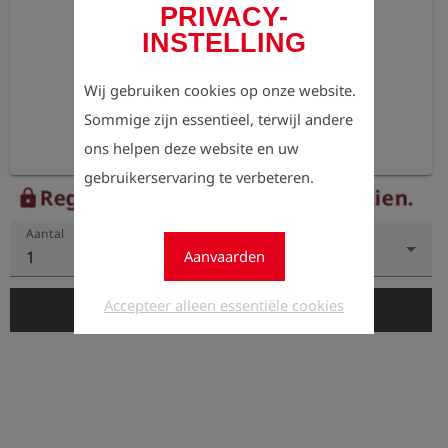
PRIVACY-
INSTELLING
Wij gebruiken cookies op onze website.
Sommige zijn essentieel, terwijl andere
ons helpen deze website en uw
gebruikerservaring te verbeteren.
Registreer nu om de prijzen te zien.
lock
Aantal
1
Aanvaarden
Accepteer alleen essentiële cookies
add_shopping_cart
In de winkelwagen