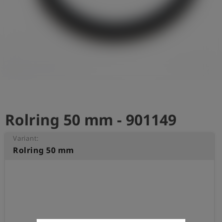
shield
Registratie
Rolring 50 mm - 901149
Variant:
Rolring 50 mm