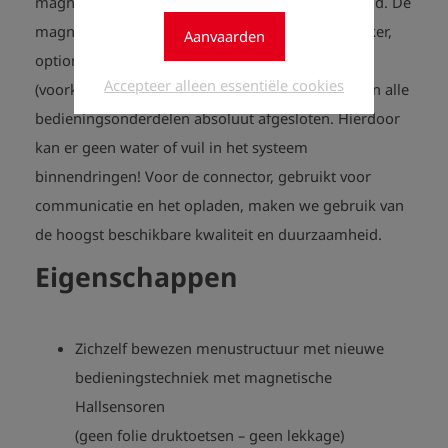
magneten, dus zonder fysieke vingerdruk, bediend. De
magneet bevind zich in de behuizing van de stekker,
Aanvaarden
optioneel is een externe magneet verkrijgbaar
Accepteer alleen essentiële cookies
(voorkomt manipulatie door derden). Hiermee zijn alle
bedieningsonderdelen absoluut afgesloten. Hierdoor
kan er geen water of vuil in het systeem
binnendringen! Voor de connector, gebruikt voor
communicatie en het opladen, maken we gebruik van
de hoogst beschikbare kwaliteit en duurzaamheid.
Eigenschappen
Zichzelf bewezen menustructuur met nieuwe
bedieningstechniek met magnetische
Hallsensoren
(geen folie druktoetsen – geen lekkage)