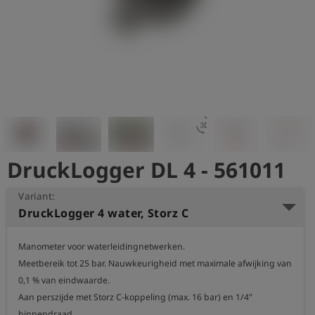
shield
Registratie
3d_rotation
DruckLogger DL 4 - 561011
Variant:
DruckLogger 4 water, Storz C
Manometer voor waterleidingnetwerken.

Meetbereik tot 25 bar. Nauwkeurigheid met maximale afwijking van 
0,1 % van eindwaarde.

Aan perszijde met Storz C-koppeling (max. 16 bar) en 1/4" 
binnendraad.
