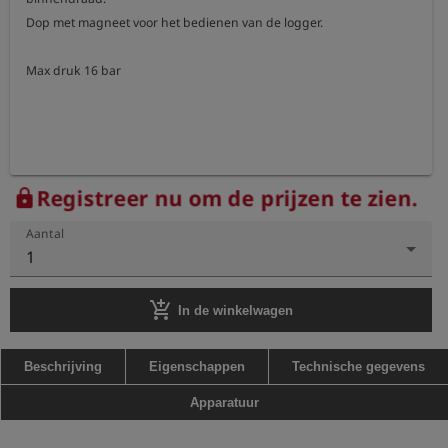
Dop met magneet voor het bedienen van de logger.

Max druk 16 bar
Registreer nu om de prijzen te zien.
lock
Aantal
1
add_shopping_cart
In de winkelwagen
Beschrijving
Eigenschappen
Technische gegevens
Apparatuur