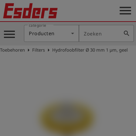
menu
categorie
Sectoren
menu
search
Producten
Zoeken
Blog
arrow_right
arrow_right
Toebehoren
Filters
Hydrofoobfilter Ø 30 mm 1 µm, geel
Producten
Support
Esders
Contact
er
Nederlands
account_circle
Login