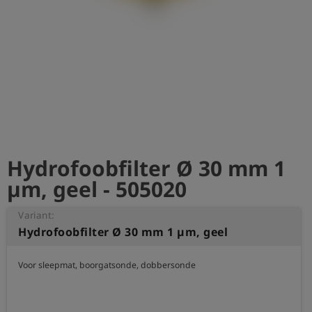
shield
Registratie
Hydrofoobfilter Ø 30 mm 1
µm, geel - 505020
Variant:
Hydrofoobfilter Ø 30 mm 1 µm, geel