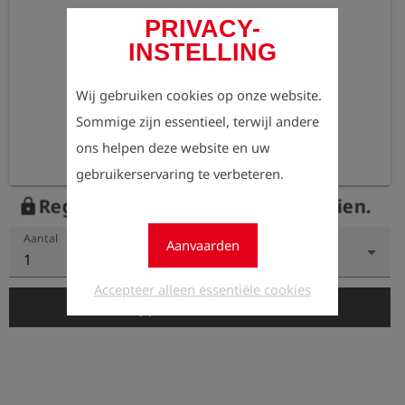
PRIVACY-
INSTELLING
Wij gebruiken cookies op onze website.
Sommige zijn essentieel, terwijl andere
ons helpen deze website en uw
gebruikerservaring te verbeteren.
Registreer nu om de prijzen te zien.
lock
Aantal
Aanvaarden
1
Accepteer alleen essentiële cookies
add_shopping_cart
In de winkelwagen