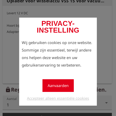
Oplader voor wisselaccu VSS 15 Voor vacuümpomp, inclusief aansluitkabel en stekker
Levert 12 V DC

PRIVACY-
Hoort bij:

INSTELLING
Wij gebruiken cookies op onze website.
Sommige zijn essentieel, terwijl andere
ons helpen deze website en uw
gebruikerservaring te verbeteren.
Aanvaarden
Registreer nu om de prijzen te zien.
lock
Accepteer alleen essentiële cookies
Aantal
1