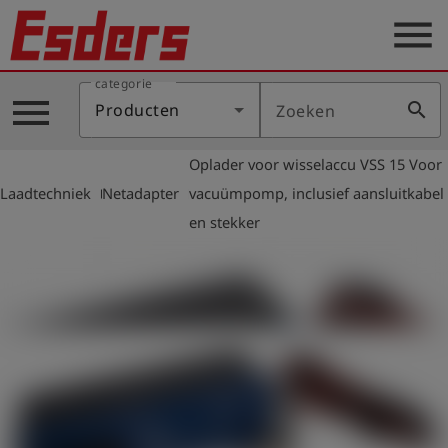
menu
categorie
Sectoren
menu
search
Producten
Zoeken
Blog
Oplader voor wisselaccu VSS 15 Voor
Producten
arrow_right
arrow_right
Laadtechniek
Netadapter
vacuümpomp, inclusief aansluitkabel
Support
en stekker
Esders
Contact
er
Nederlands
account_circle
Login