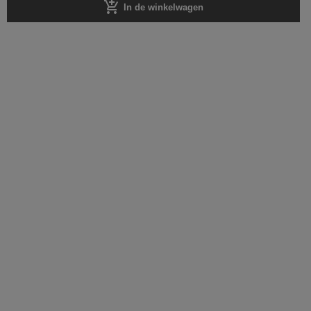
add_shopping_cart
In de winkelwagen