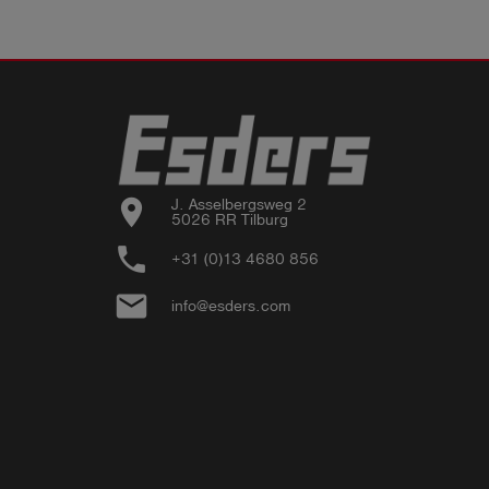
location_on
J. Asselbergsweg 2

5026 RR Tilburg
phone
+31 (0)13 4680 856
email
info@esders.com