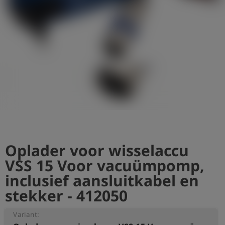
shield
Registratie
Oplader voor wisselaccu
VSS 15 Voor vacuümpomp,
inclusief aansluitkabel en
stekker - 412050
Variant: