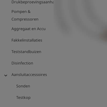
Drukbeproevingsaanhanger
Pompen &
Compressoren
Aggregaat en Accu
Fakkelinstallaties
Teststandbuizen
Disinfection
Aansluitaccessoires
expand_more
Sonden
Testkop