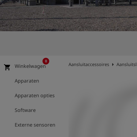
shield
Registratie
0
arrow_right
Aansluitaccessoires
Aansluits
Winkelwagen
shopping_cart
Apparaten
Apparaten opties
Software
Externe sensoren