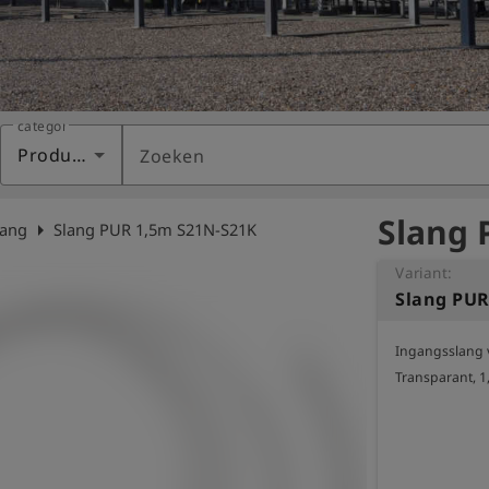
categorie
Producten
Zoeken
Slang 
arrow_right
lang
Slang PUR 1,5m S21N-S21K
Variant:
Slang PUR
Ingangsslang vo
Transparant, 1