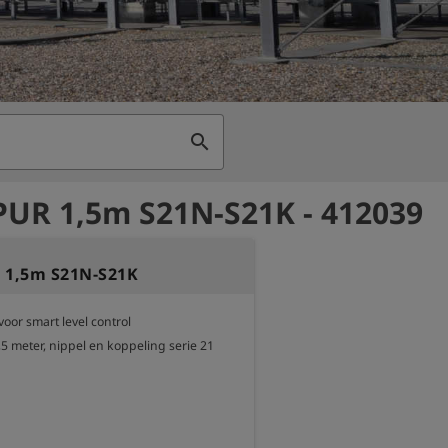
search
PUR 1,5m S21N-S21K - 412039
 1,5m S21N-S21K
or smart level control

,5 meter, nippel en koppeling serie 21