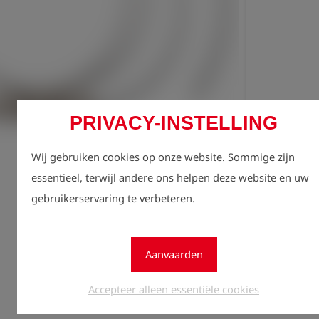
Regist
PRIVACY-INSTELLING
lock
zien.
Wij gebruiken cookies op onze website. Sommige zijn
Aantal
essentieel, terwijl andere ons helpen deze website en uw
1
gebruikerservaring te verbeteren.
Aanvaarden
Accepteer alleen essentiële cookies