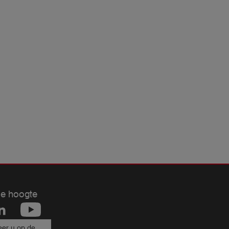
de hoogte
er u op de