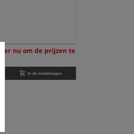
reer nu om de prijzen te
add_shopping_cart
In de winkelwagen