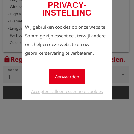
PRIVACY-
- With safety lock

INSTELLING
- Highly flexible design

- Diameter 16 mm

Wij gebruiken cookies op onze website.
- Length 2 metres

Sommige zijn essentieel, terwijl andere
- For house connections 80-150 mm and 100-200 mm

- Colour: grey
ons helpen deze website en uw
gebruikerservaring te verbeteren.
Registreer nu om de prijzen te zien.
lock
Aantal
1
Aanvaarden
Accepteer alleen essentiële cookies
add_shopping_cart
In de winkelwagen