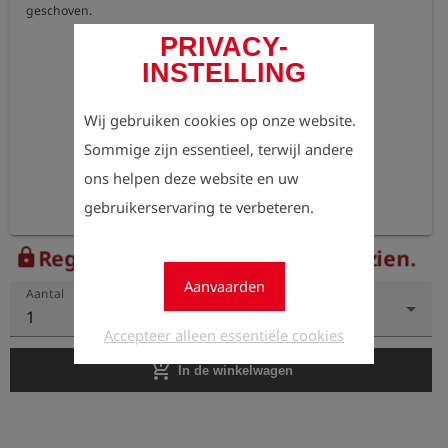
geschoven.
PRIVACY-
INSTELLING
Wij gebruiken cookies op onze website.
Sommige zijn essentieel, terwijl andere
ons helpen deze website en uw
gebruikerservaring te verbeteren.
Registreer nu om de prijzen te zien.
lock
Aanvaarden
Aantal
1
Accepteer alleen essentiële cookies
add_shopping_cart
In de winkelwagen