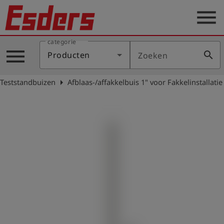
menu
categorie
Sectoren
menu
search
Producten
Zoeken
Blog
arrow_right
Teststandbuizen
Afblaas-/affakkelbuis 1" voor Fakkelinstallatie
Producten
Support
Esders
Contact
er
Nederlands
account_circle
Login