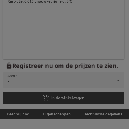
Resolutie: 0,015 l, nauwkeurigheid: 3 %
Registreer nu om de prijzen te zien.
lock
Aantal
1
add_shopping_cart
In de winkelwagen
Beschrijving
Eigenschappen
Technische gegevens