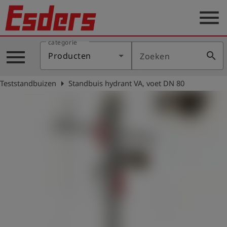
menu
categorie
Sectoren
menu
search
Producten
Zoeken
Blog
arrow_right
Teststandbuizen
Standbuis hydrant VA, voet DN 80
Producten
Support
Esders
Contact
er
Nederlands
account_circle
Login