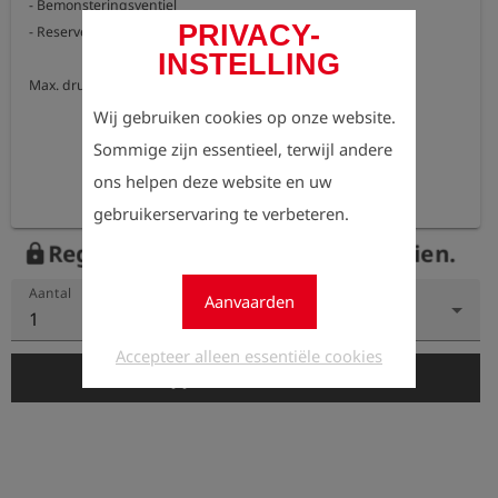
- Bemonsteringsventiel

PRIVACY-
- Reserve O-ring

INSTELLING
Max. druk 50 bar
Wij gebruiken cookies op onze website.
Sommige zijn essentieel, terwijl andere
ons helpen deze website en uw
gebruikerservaring te verbeteren.
Registreer nu om de prijzen te zien.
lock
Aantal
Aanvaarden
1
Accepteer alleen essentiële cookies
add_shopping_cart
In de winkelwagen