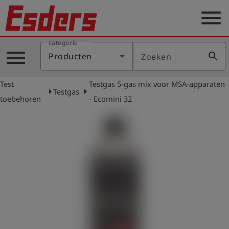
menu
categorie
Sectoren
menu
search
Producten
Zoeken
Blog
Test
Testgas 5-gas mix voor MSA-apparaten
Producten
arrow_right
arrow_right
Testgas
toebehoren
- Ecomini 32
Support
Esders
Contact
er
Nederlands
account_circle
Login