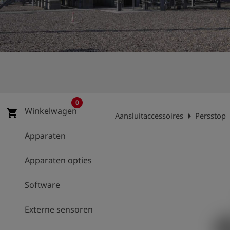
shield
Registratie
0
Winkelwagen
shopping_cart
arrow_right
arr
Aansluitaccessoires
Persstop
Apparaten
Apparaten opties
Software
Externe sensoren