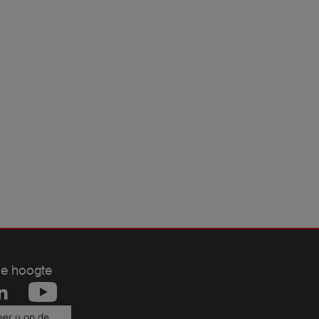
de hoogte
er u op de