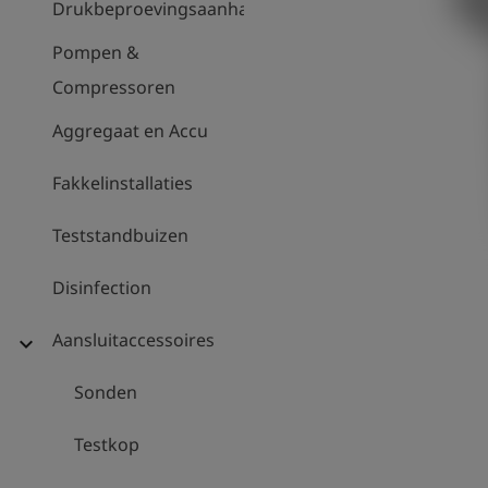
Drukbeproevingsaanhanger
Pompen &
Compressoren
Aggregaat en Accu
Fakkelinstallaties
Teststandbuizen
Disinfection
Aansluitaccessoires
expand_more
Sonden
Testkop