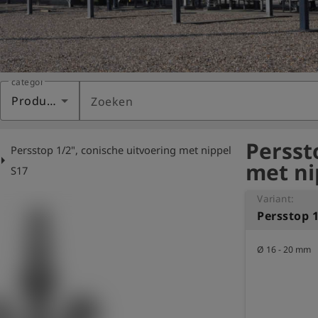
categorie
Producten
Zoeken
Persst
Persstop 1/2", conische uitvoering met nippel
ow_right
met ni
S17
Variant:
Ø 16 - 20 mm