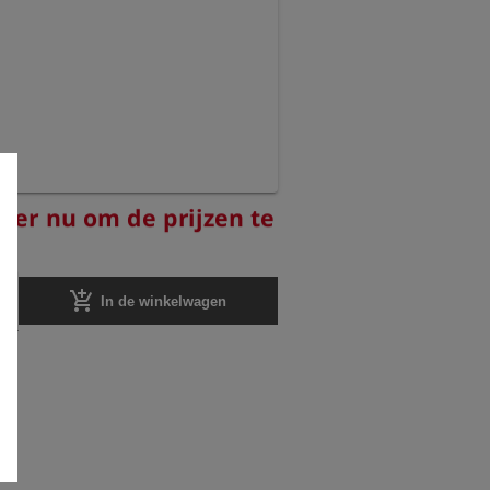
reer nu om de prijzen te
add_shopping_cart
In de winkelwagen