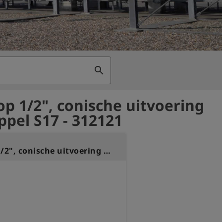
search
op 1/2", conische uitvoering
ppel S17 - 312121
Persstop 1/2", conische uitvoering met nippel S17