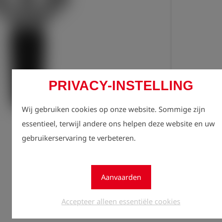
PRIVACY-INSTELLING
Regist
lock
zien.
Wij gebruiken cookies op onze website. Sommige zijn
essentieel, terwijl andere ons helpen deze website en uw
Aantal
gebruikerservaring te verbeteren.
1
Aanvaarden
Accepteer alleen essentiële cookies