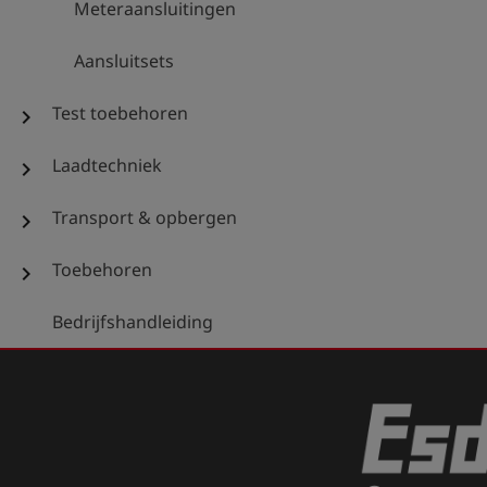
Meteraansluitingen
Aansluitsets
Test toebehoren
chevron_right
Laadtechniek
chevron_right
Transport & opbergen
chevron_right
Toebehoren
chevron_right
Bedrijfshandleiding