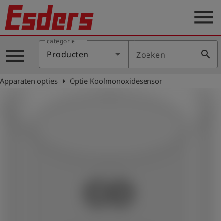
menu
categorie
Sectoren
menu
search
Producten
Zoeken
Blog
arrow_right
Apparaten opties
Optie Koolmonoxidesensor
Producten
Support
Esders
Contact
er
Nederlands
account_circle
Login