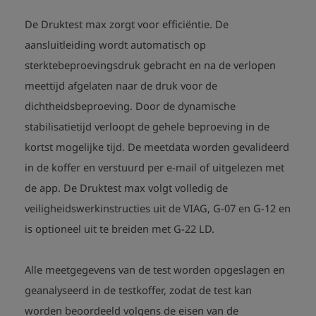
testprocedure

- Afmetingen: ca. 263 x 205 x 110 mm, gewicht: ca. 2300 g
De Druktest max zorgt voor efficiëntie. De
aansluitleiding wordt automatisch op
sterktebeproevingsdruk gebracht en na de verlopen
meettijd afgelaten naar de druk voor de
dichtheidsbeproeving. Door de dynamische
stabilisatietijd verloopt de gehele beproeving in de
kortst mogelijke tijd. De meetdata worden gevalideerd
in de koffer en verstuurd per e-mail of uitgelezen met
de app. De Druktest max volgt volledig de
veiligheidswerkinstructies uit de VIAG, G-07 en G-12 en
is optioneel uit te breiden met G-22 LD.
Alle meetgegevens van de test worden opgeslagen en
geanalyseerd in de testkoffer, zodat de test kan
worden beoordeeld volgens de eisen van de