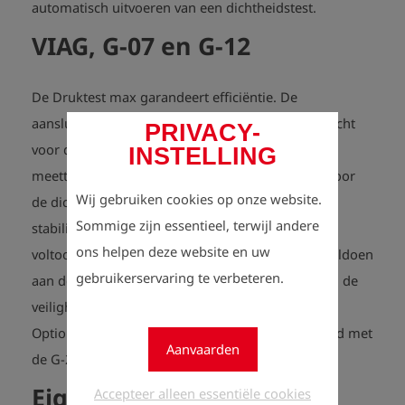
automatisch uitvoeren van een dichtheidstest.
VIAG, G-07 en G-12
De Druktest max garandeert efficiëntie. De
aansluitleiding wordt automatisch op druk gebracht
PRIVACY-
voor de sterktebeproeving en, na afloop van de
INSTELLING
meettijd, wordt de druk afgelaten naar de druk voor
Wij gebruiken cookies op onze website.
de dichtheidsbeproeving. Dankzij de dynamische
Sommige zijn essentieel, terwijl andere
stabilisatietijd is de gehele test in zeer korte tijd
ons helpen deze website en uw
voltooid. De Druktest max is ontwikkeld om te voldoen
gebruikerservaring te verbeteren.
aan de Nederlandse eisen en voldoet volledig aan de
veiligheidsvoorschriften van VIAG, G-07 en G-12.
Optioneel kan de Druktest max worden uitgebreid met
Aanvaarden
de G-22 LD.
Eigenschappen
Accepteer alleen essentiële cookies