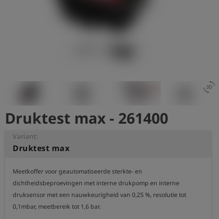
shield
Registratie
3d_rotation
Druktest max - 261400
Variant:
Druktest max
Meetkoffer voor geautomatiseerde sterkte- en 
dichtheidsbeproevingen met interne drukpomp en interne 
druksensor met een nauwkeurigheid van 0,25 %, resolutie tot 
0,1mbar, meetbereik tot 1,6 bar.
