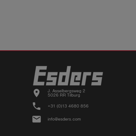
location_on
J. Asselbergsweg 2

5026 RR Tilburg
phone
+31 (0)13 4680 856
email
info@esders.com