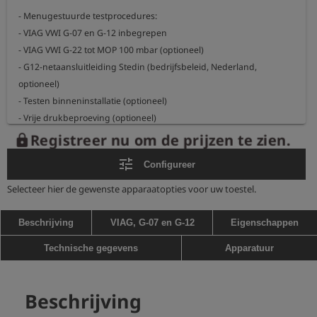
- Menugestuurde testprocedures:

- VIAG VWI G-07 en G-12 inbegrepen

- VIAG VWI G-22 tot MOP 100 mbar (optioneel)

- G12-netaansluitleiding Stedin (bedrijfsbeleid, Nederland, 
optioneel)

- Testen binneninstallatie (optioneel)

- Vrije drukbeproeving (optioneel)

Registreer nu om de prijzen te zien.
lock
- Groot, verlicht display, goed afleesbaar, zelfs in direct zonlicht

tune
Configureer
- Gegevensinvoer en handtekening via touchscreen

- Interne pomp en overdrukventiel voor automatische opvoering en 
Selecteer hier de gewenste apparaatopties voor uw toestel.
vermindering van de testdruk

- Gegevensopslag voor honderden metingen, afhankelijk van de 
Beschrijving
VIAG, G-07 en G-12
Eigenschappen
testprocedure

Technische gegevens
Apparatuur
- Communicatie via draadloze dataverbinding

- LTE / GPS-module (optioneel)

- Robuuste behuizing (IP 67)

Beschrijving
- Bedrijfsduur van meerdere dagen, afhankelijk van de 