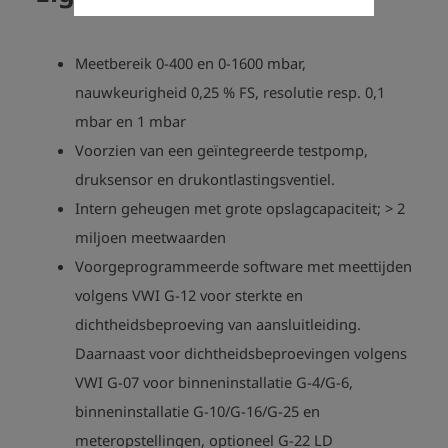
Meetbereik 0-400 en 0-1600 mbar,
nauwkeurigheid 0,25 % FS, resolutie resp. 0,1
mbar en 1 mbar
Voorzien van een geïntegreerde testpomp,
druksensor en drukontlastingsventiel.
Intern geheugen met grote opslagcapaciteit; > 2
miljoen meetwaarden
Voorgeprogrammeerde software met meettijden
volgens VWI G-12 voor sterkte en
dichtheidsbeproeving van aansluitleiding.
Daarnaast voor dichtheidsbeproevingen volgens
VWI G-07 voor binneninstallatie G-4/G-6,
binneninstallatie G-10/G-16/G-25 en
meteropstellingen, optioneel G-22 LD