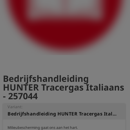
shield
Registratie
Bedrijfshandleiding
HUNTER Tracergas Italiaans
- 257044
Variant:
Bedrijfshandleiding HUNTER Tracergas Italiaans
Milieubescherming gaat ons aan het hart.
