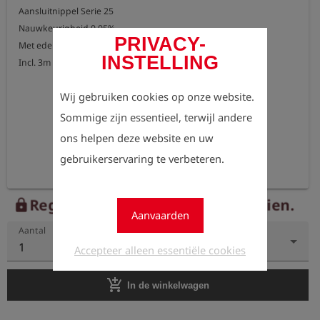
Aansluitnippel Serie 25

Nauwkeurigheid 0,05%. 

PRIVACY-
Met edelstaal behuizing en nippel Serie 25.

INSTELLING
Incl. 3m aansluitkabel en kunststof rode koffer.
Wij gebruiken cookies op onze website.
Sommige zijn essentieel, terwijl andere
ons helpen deze website en uw
gebruikerservaring te verbeteren.
Registreer nu om de prijzen te zien.
lock
Aanvaarden
Aantal
1
Accepteer alleen essentiële cookies
add_shopping_cart
In de winkelwagen