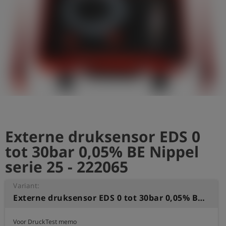
shield
Registratie
Externe druksensor EDS 0
tot 30bar 0,05% BE Nippel
serie 25 - 222065
Variant:
Externe druksensor EDS 0 tot 30bar 0,05% BE Nippel serie 25
Voor DruckTest memo
