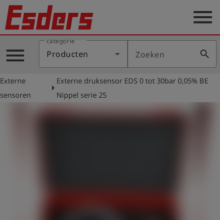
menu
categorie
Sectoren
menu
search
Producten
Zoeken
Blog
Externe
Externe druksensor EDS 0 tot 30bar 0,05% BE
Producten
arrow_right
sensoren
Nippel serie 25
Support
Esders
Contact
er
Nederlands
account_circle
Login