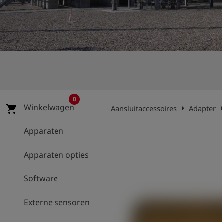
shield
Registratie
0
Winkelwagen
arrow_right
arrow
shopping_cart
Aansluitaccessoires
Adapter
Apparaten
Apparaten opties
Software
Externe sensoren