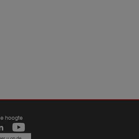
de hoogte
er u op de