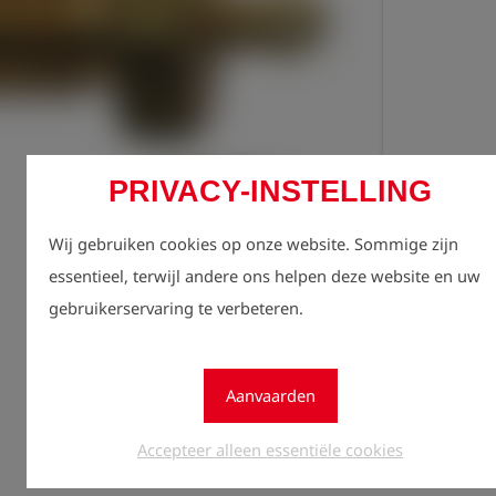
PRIVACY-INSTELLING
Regist
lock
zien.
Wij gebruiken cookies op onze website. Sommige zijn
essentieel, terwijl andere ons helpen deze website en uw
Aantal
gebruikerservaring te verbeteren.
1
Aanvaarden
Accepteer alleen essentiële cookies