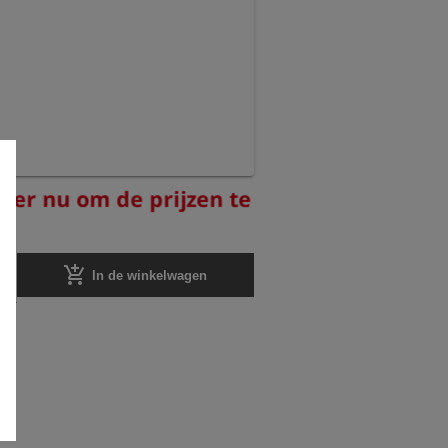
reer nu om de prijzen te
add_shopping_cart
In de winkelwagen