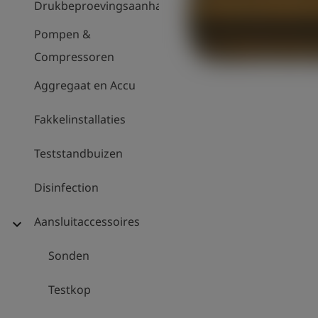
Drukbeproevingsaanhanger
Pompen &
Compressoren
Aggregaat en Accu
Fakkelinstallaties
Teststandbuizen
Disinfection
Aansluitaccessoires
expand_more
Sonden
Testkop