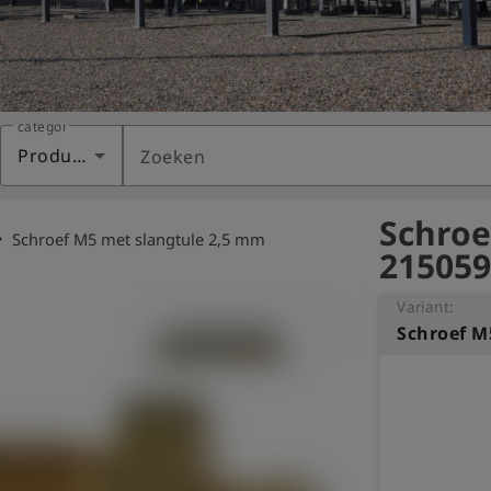
categorie
Producten
Zoeken
Schroe
_right
Schroef M5 met slangtule 2,5 mm
215059
Variant:
Schroef M