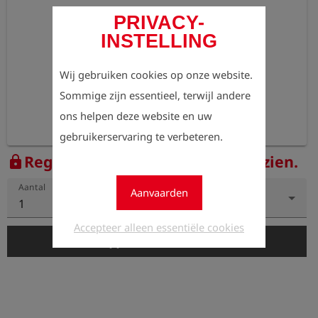
PRIVACY-
INSTELLING
Wij gebruiken cookies op onze website.
Sommige zijn essentieel, terwijl andere
ons helpen deze website en uw
gebruikerservaring te verbeteren.
Registreer nu om de prijzen te zien.
lock
Aantal
Aanvaarden
1
Accepteer alleen essentiële cookies
add_shopping_cart
In de winkelwagen