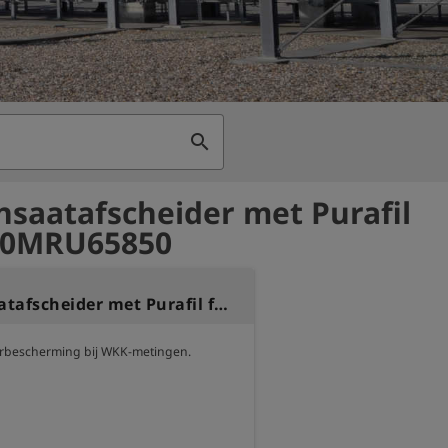
search
saatafscheider met Purafil
 - 0MRU65850
Condensaatafscheider met Purafil filter
rbescherming bij WKK-metingen.