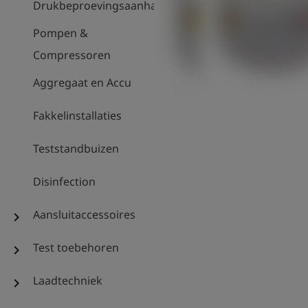
Drukbeproevingsaanhanger
Pompen &
Compressoren
Aggregaat en Accu
Fakkelinstallaties
Teststandbuizen
Disinfection
Aansluitaccessoires
chevron_right
Test toebehoren
chevron_right
Laadtechniek
chevron_right