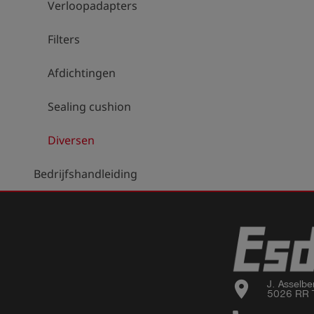
Verloopadapters
Filters
Afdichtingen
Sealing cushion
Diversen
Bedrijfshandleiding
location_on
J. Asselbe
5026 RR T