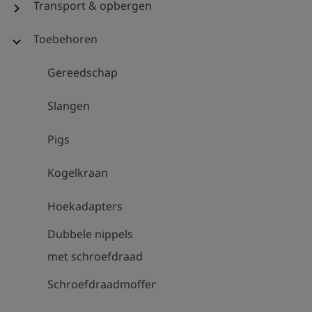
Transport & opbergen
chevron_right
Toebehoren
expand_more
Gereedschap
Slangen
Pigs
Kogelkraan
Hoekadapters
Dubbele nippels
met schroefdraad
Schroefdraadmoffen