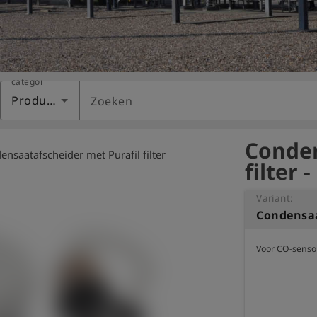
categorie
Producten
Zoeken
Conden
ensaatafscheider met Purafil filter
filter
Variant:
Voor CO-senso