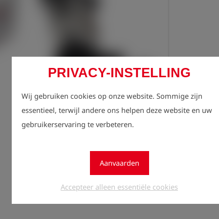
PRIVACY-INSTELLING
Regist
Wij gebruiken cookies op onze website. Sommige zijn
lock
zien.
essentieel, terwijl andere ons helpen deze website en uw
gebruikerservaring te verbeteren.
Aantal
1
Aanvaarden
Accepteer alleen essentiële cookies