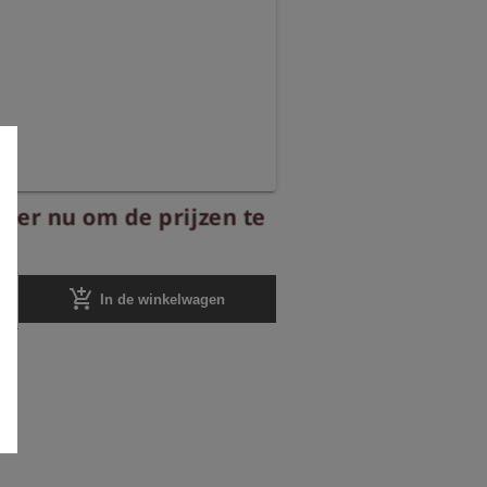
reer nu om de prijzen te
add_shopping_cart
In de winkelwagen