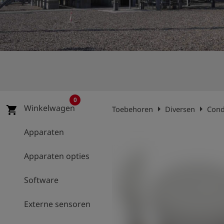
shield
Registratie
0
Winkelwagen
arrow_right
arrow_right
shopping_cart
Toebehoren
Diversen
Cond
Apparaten
Apparaten opties
Software
Externe sensoren