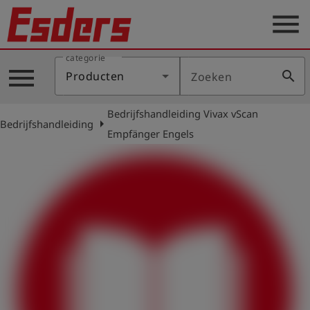
menu
categorie
Sectoren
menu
search
Producten
Zoeken
Blog
Bedrijfshandleiding Vivax vScan
Producten
arrow_right
Bedrijfshandleiding
Empfänger Engels
Support
Esders
Contact
er
Nederlands
account_circle
Login