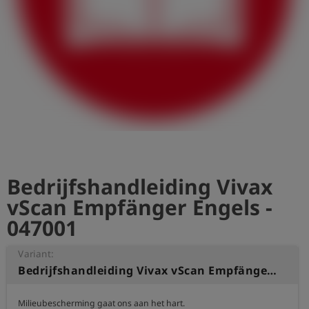
shield
Registratie
Bedrijfshandleiding Vivax
vScan Empfänger Engels -
047001
Variant:
Bedrijfshandleiding Vivax vScan Empfänger Engels
Milieubescherming gaat ons aan het hart.
