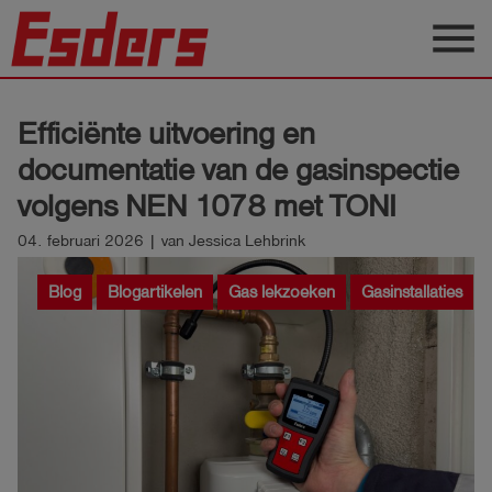
menu
Sectoren
Efficiënte uitvoering en
Blog
documentatie van de gasinspectie
Producten
volgens NEN 1078 met TONI
Support
04. februari 2026 | van Jessica Lehbrink
Esders
Blog
Blogartikelen
Gas lekzoeken
Gasinstallaties
Contact
Nederlands
account_circle
Login