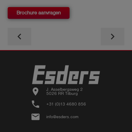
Brochure aanvragen
keyboard_arrow_left
keyboard_arrow_right
location_on
J. Asselbergsweg 2

5026 RR Tilburg
phone
+31 (0)13 4680 856
email
info@esders.com