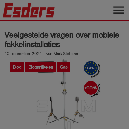
menu
Sectoren
Veelgestelde vragen over mobiele
Blog
fakkelinstallaties
Producten
10. december 2024 | van Maik Steffens
Support
Blog
Blogartikelen
Gas
Esders
Contact
Nederlands
account_circle
Login