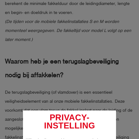
berekent de minimale fakkelduur door de leidingdiameter, lengte
-	H2-ready

en begin- en doeldruk in te voeren.
-	Max. bedrijfsdruk 1 bar

(De tijden voor de mobiele fakkelinstallaties S en M worden
-	Max. debiet ca. 8 Nm3/h methaan bij 1 bar

momenteel weergegeven. De fakkeltijd voor model L volgt op een
-      Verbrandingsrendement onder ideale omstandigheden ca.
later moment.)
Waarom heb je een terugslagbeveiliging
nodig bij affakkelen?
De terugslagbeveiliging (of vlamdover) is een essentieel
veiligheidselement van al onze mobiele fakkelinstallaties. Deze
voorkomt dat een vlam terug de fakkel inslaat naar de leiding of de
PRIVACY-
aangesloten tank, wat anders tot gevaarlijke deflagraties en
INSTELLING
mogelijke detonaties kan leiden. In al onze mobiele
fakkelinstallaties is standaard een geschikte terugslagbeveiliging