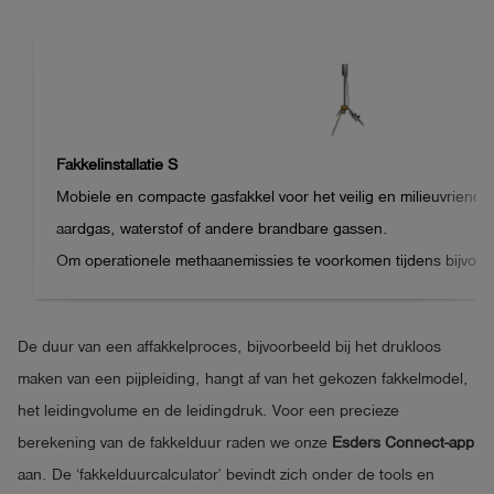
Fakkelinstallatie S
Mobiele en compacte gasfakkel voor het veilig en milieuvriendeli
aardgas, waterstof of andere brandbare gassen.

Om operationele methaanemissies te voorkomen tijdens bijvoorbe
nemen en het buiten bedrijf stellen van huisaansluitingen. 

Geschikt voor het legen van tankinstallaties.

De duur van een affakkelproces, bijvoorbeeld bij het drukloos
-	Geïntegreerde piëzo-ontsteker, continue ontsteking tot 8 uur
maken van een pijpleiding, hangt af van het gekozen fakkelmodel,
-	Snel gereed voor gebruik, korte opbouwtijd, geoptimalisee
het leidingvolume en de leidingdruk. Voor een precieze
huisaansluitingen

berekening van de fakkelduur raden we onze
Esders Connect-app
-	Geïntegreerde vlamterugslagbeveiliging voor gassen in de 
aan. De ‘fakkelduurcalculator’ bevindt zich onder de tools en
IIA, IIA1, IIB, IIC
