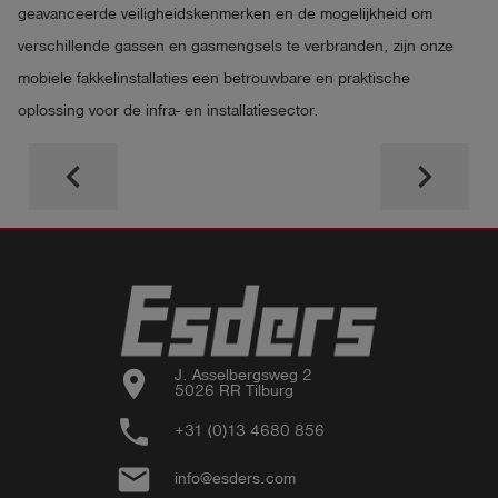
geavanceerde veiligheidskenmerken en de mogelijkheid om
verschillende gassen en gasmengsels te verbranden, zijn onze
mobiele fakkelinstallaties een betrouwbare en praktische
oplossing voor de infra- en installatiesector.
keyboard_arrow_left
keyboard_arrow_right
location_on
J. Asselbergsweg 2

5026 RR Tilburg
phone
+31 (0)13 4680 856
email
info@esders.com