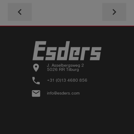
keyboard_arrow_left
keyboard_arrow_right
location_on
J. Asselbergsweg 2

5026 RR Tilburg
phone
+31 (0)13 4680 856
email
info@esders.com