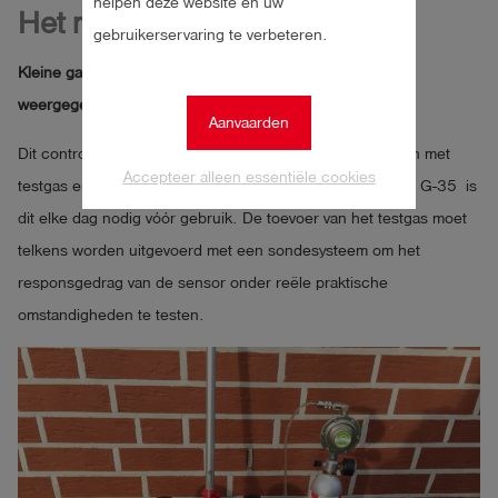
helpen deze website en uw
Het meetapparaat
gebruikerservaring te verbeteren.
Kleine gasconcentraties moeten zo snel mogelijk worden
weergegeven, dat wil zeggen een korte T90-tijd.
Aanvaarden
Dit controleren we met een 10 ppm-test, die we uitvoeren met
Accepteer alleen essentiële cookies
testgas en een tapijtsonde. Volgens NEN7244, VIAG VWI G-35 is
dit elke dag nodig vóór gebruik. De toevoer van het testgas moet
telkens worden uitgevoerd met een sondesysteem om het
responsgedrag van de sensor onder reële praktische
omstandigheden te testen.