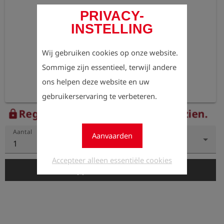
PRIVACY-
INSTELLING
Wij gebruiken cookies op onze website.
Sommige zijn essentieel, terwijl andere
ons helpen deze website en uw
gebruikerservaring te verbeteren.
Registreer nu om de prijzen te zien.
lock
Aantal
Aanvaarden
1
Accepteer alleen essentiële cookies
add_shopping_cart
In de winkelwagen