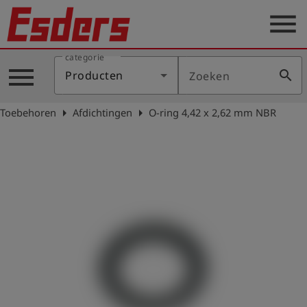
menu
categorie
Sectoren
menu
search
Producten
Zoeken
Blog
arrow_right
arrow_right
Toebehoren
Afdichtingen
O-ring 4,42 x 2,62 mm NBR
Producten
Support
Esders
Contact
er
Nederlands
account_circle
Login