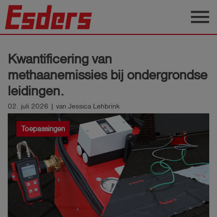
menu
Sectoren
Kwantificering van
Blog
methaanemissies bij ondergrondse
Producten
leidingen.
Support
02. juli 2026 | van Jessica Lehbrink
Esders
Toepassingen
Contact
Nederlands
account_circle
Login