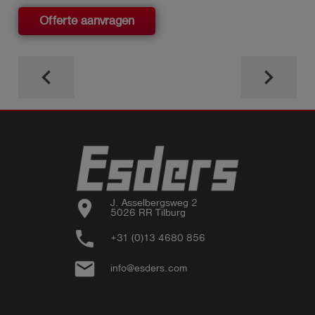
Offerte aanvragen
keyboard_arrow_left
keyboard_arrow_right
location_on
J. Asselbergsweg 2

5026 RR Tilburg
phone
+31 (0)13 4680 856
email
info@esders.com