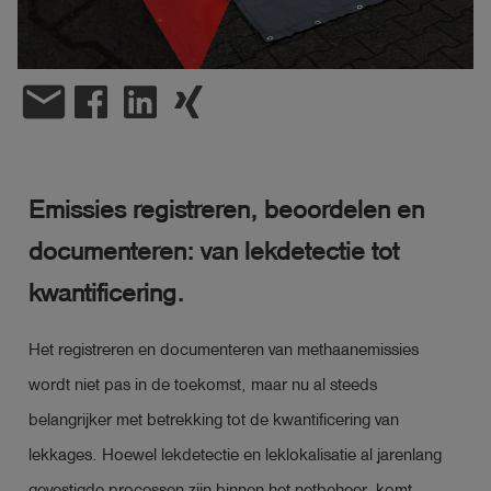
shield
Registratie
email
Emissies registreren, beoordelen en
documenteren: van lekdetectie tot
kwantificering.
Het registreren en documenteren van methaanemissies
wordt niet pas in de toekomst, maar nu al steeds
belangrijker met betrekking tot de kwantificering van
lekkages. Hoewel lekdetectie en leklokalisatie al jarenlang
gevestigde processen zijn binnen het netbeheer, komt